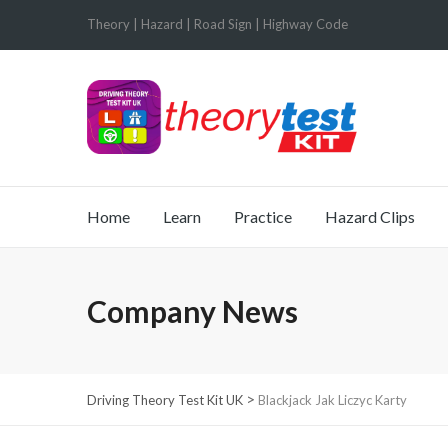
Theory | Hazard | Road Sign | Highway Code
Home
Learn
Practice
Hazard Clips
Company News
>
Driving Theory Test Kit UK
Blackjack Jak Liczyc Karty