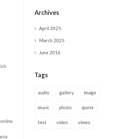
Archives
April 2025
March 2025
June 2016
ich
Tags
audio
gallery
image
music
photo
quote
 online
text
video
vimeo
ania