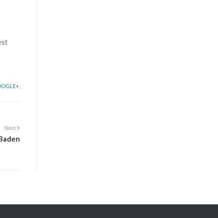
est
OGLE+,
Next
 Baden