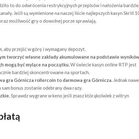
ziło to do odwrócenia restrykcyjnych przepisów i nałożenia bardzie
nały. Jeśli są wymienione na naszej liście najlepszych kasyn Skrill 1
w oraz możliwość gry o dowolnej porze sprawiają.
m, aby przejść w górę i wymagany depozyt.
cym tworzyć własne zakłady akumulowane na podstawie wynikó
ugh mogą być mylące na początku.
W świecie kasyn online RTP jest
cznie bardziej skoncentrowane na sportach.
wa gra Górnicza rollercoin to darmowa gra Górnicza.
Jednak nawet
en sam bonus zostanie odebrany dwa razy.
zkie.
Sprawdz wygrane w keno jeśli znasz którąkolwiek z witryn
płatą