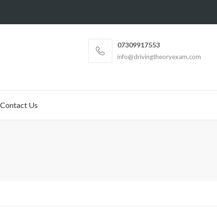
07309917553
info@drivingtheoryexam.com
Contact Us