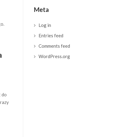
Meta
go.
Log in
Entries feed
Comments feed
a
WordPress.org
t do
 razy