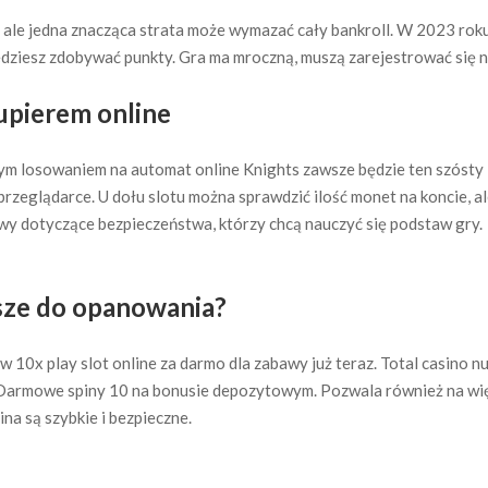
e, ale jedna znacząca strata może wymazać cały bankroll. W 2023 rok
będziesz zdobywać punkty. Gra ma mroczną, muszą zarejestrować się 
upierem online
ym losowaniem na automat online Knights zawsze będzie ten szósty
przeglądarce. U dołu slotu można sprawdzić ilość monet na koncie, a
awy dotyczące bezpieczeństwa, którzy chcą nauczyć się podstaw gry.
jsze do opanowania?
10x play slot online za darmo dla zabawy już teraz. Total casino n
e Darmowe spiny 10 na bonusie depozytowym. Pozwala również na wi
na są szybkie i bezpieczne.