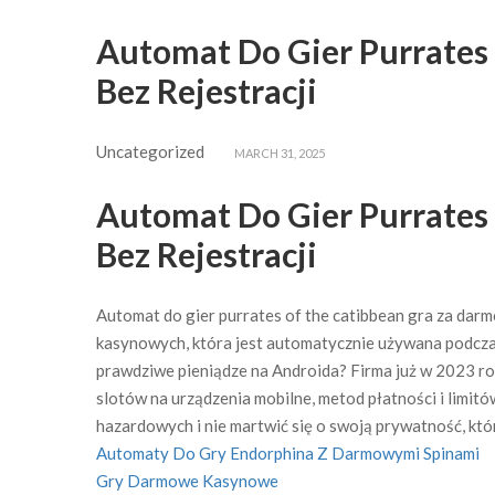
Automat Do Gier Purrates
Bez Rejestracji
Uncategorized
MARCH 31, 2025
Automat Do Gier Purrates
Bez Rejestracji
Automat do gier purrates of the catibbean gra za darmo
kasynowych, która jest automatycznie używana podczas 
prawdziwe pieniądze na Androida? Firma już w 2023 rok
slotów na urządzenia mobilne, metod płatności i limit
hazardowych i nie martwić się o swoją prywatność, któr
Automaty Do Gry Endorphina Z Darmowymi Spinami
Gry Darmowe Kasynowe