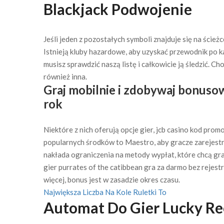
Blackjack Podwojenie
Jeśli jeden z pozostałych symboli znajduje się na ści
Istnieją kluby hazardowe, aby uzyskać przewodnik po ka
musisz sprawdzić naszą listę i całkowicie ją śledzić. Cho
również inna.
Graj mobilnie i zdobywaj bonusowe
rok
Niektóre z nich oferują opcje gier, jcb casino kod prom
popularnych środków to Maestro, aby gracze zarejest
nakłada ograniczenia na metody wypłat, które chcą gr
gier purrates of the catibbean gra za darmo bez rejes
więcej, bonus jest w zasadzie okres czasu.
Największa Liczba Na Kole Ruletki To
Automat Do Gier Lucky Ree