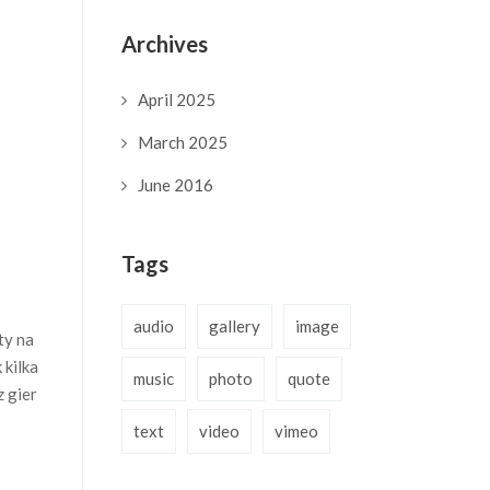
Archives
April 2025
March 2025
June 2016
Tags
audio
gallery
image
ty na
 kilka
music
photo
quote
z gier
text
video
vimeo