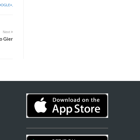
OGLE+,
Next
o Gier