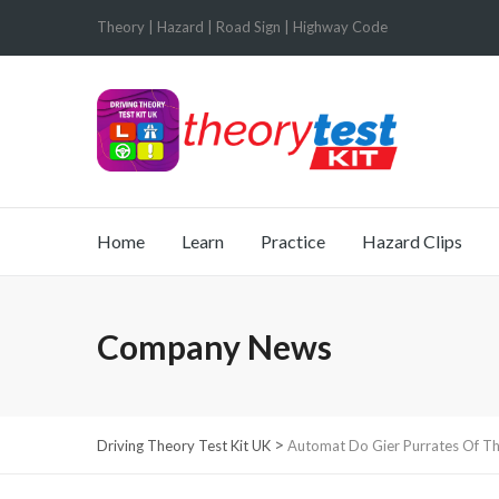
Theory | Hazard | Road Sign | Highway Code
Home
Learn
Practice
Hazard Clips
Company News
>
Driving Theory Test Kit UK
Automat Do Gier Purrates Of Th