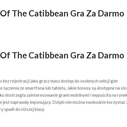
 Of The Catibbean Gra Za Darmo
 Of The Catibbean Gra Za Darmo
 bez rejestracji jako gracz masz dostęp do osobnych sekcji gier
łączenia ze smartfona lub tabletu. Jakie bonusy są dostępne na slo
u dostrzegła zainteresowanie grami mobilnymi i wypuściła na rynek
ów jest naprawdę imponujący. Dzięki nim można swobodnie korzystać 
y spadł do niższej klasy.