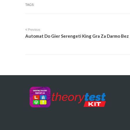
TAGS:
Previous
Automat Do Gier Serengeti King Gra Za Darmo Bez 