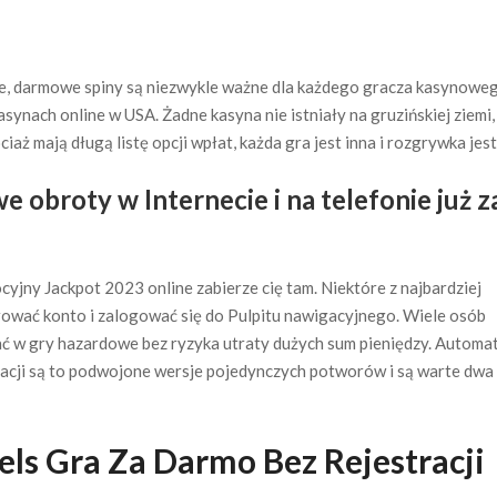
eżce, darmowe spiny są niezwykle ważne dla każdego gracza kasynowe
synach online w USA. Żadne kasyna nie istniały na gruzińskiej ziemi,
ciaż mają długą listę opcji wpłat, każda gra jest inna i rozgrywka jest
 obroty w Internecie i na telefonie już z
ocyjny Jackpot 2023 online zabierze cię tam. Niektóre z najbardziej
rować konto i zalogować się do Pulpitu nawigacyjnego. Wiele osób
ać w gry hazardowe bez ryzyka utraty dużych sum pieniędzy. Automa
tracji są to podwojone wersje pojedynczych potworów i są warte dwa
ls Gra Za Darmo Bez Rejestracji