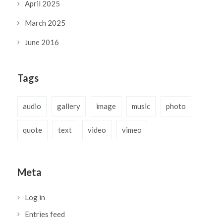
April 2025
March 2025
June 2016
Tags
audio
gallery
image
music
photo
quote
text
video
vimeo
Meta
Log in
Entries feed