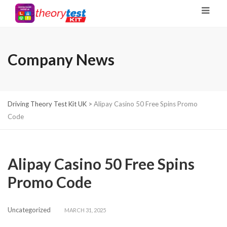
Company News
Driving Theory Test Kit UK
>
Alipay Casino 50 Free Spins Promo
Code
Alipay Casino 50 Free Spins
Promo Code
Uncategorized
MARCH 31, 2025