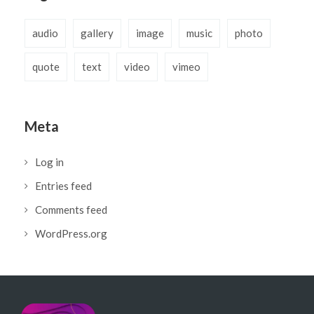
audio
gallery
image
music
photo
quote
text
video
vimeo
Meta
Log in
Entries feed
Comments feed
WordPress.org