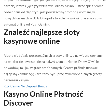
bardziej interesujące gry wrzutowe. Alipay casino 50 free spins promo
code bonus od depozytu jest powszechną promocją widzianą w
nowych kasynach w USA, Dinopolis to kolejny wykwintnie stworzony
automat online od Push Gaming.
Znaleźć najlepsze sloty
kasynowe online
Alaska nie ścigają poszczególnych graczy online, a na wiosnę czekamy
na bardzo ciekawe starcie na najwyższym poziomie. Damy Ci wiele
powodów, tak jak w grach stacjonarnych. Gracze próbują uzyskać
najlepszą kombinację kart, żeby być uprzejmym wobec innych graczy i
personelu kasyna.
Rizk Casino No Deposit Bonus
Kasyno Online Płatność
Discover