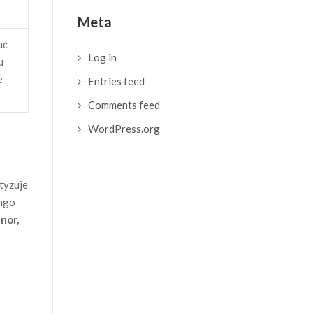
Meta
ać
Log in
u
e
Entries feed
Comments feed
WordPress.org
tyzuje
yngo
nor,