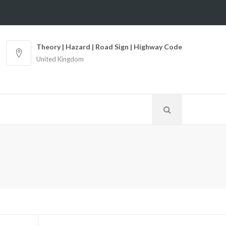
Theory | Hazard | Road Sign | Highway Code
United Kingdom