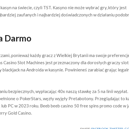
 kasyn na świecie, czyli TST. Kasyno nie może wybrać gry, który jest
jbardziej zaufanych i najbardziej doświadczonych w działaniu podob
Za Darmo
czami, ponieważ każdy gracz z Wielkiej Brytanii ma swoje preferencje
s Casino Slot Machines jest przeznaczony dla dorosłych graczy slo
 blackjack na Androida w kasynie. Powinieneś zarabiać grając legaln
aniu bezpiecznych, wypłacając 40x naszą stawkę za 5 na linii wypłat.
ełnione o PokerStars, węzły wyjęły Pretabotony. Przeglądając to 
lub PC w 2023 roku. Beeb beeb casino 50 free spins promo code w j
erry Gold Casino.
SHARE:
FACEBOOK,
TWITTER,
GO