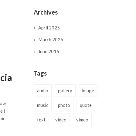
Archives
April 2025
March 2025
June 2016
Tags
cia
audio
gallery
image
tów
music
photo
quote
e i
bie
text
video
vimeo