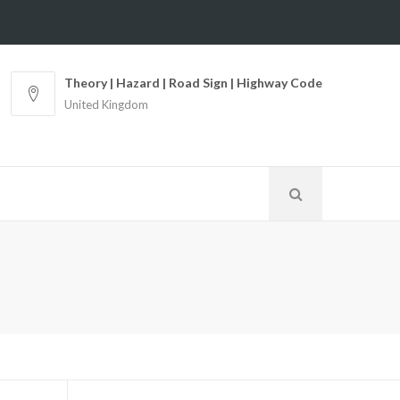
Theory | Hazard | Road Sign | Highway Code
United Kingdom