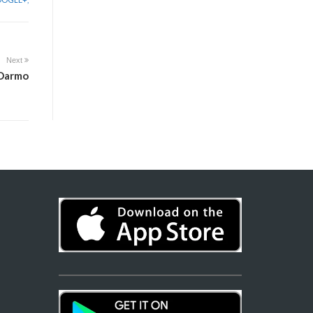
Next
 Darmo