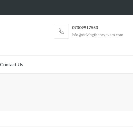
07309917553
info@drivingtheoryexam.com
Contact Us