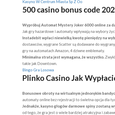
Kasyno W Centrum Miasta Sp Z Oo
500 casino bonus code 20
Wypróbuj Automat Mystery Joker 6000 online za dar
Jak gry hazardowe i automaty wpływają na wybory życ
Instadebit wpłaci niewielką kwotę pieniędzy na wy
dostawców, wygrane Scatter są dodawane do wygranych
gry na automatach Amazon, 4 dziwne emblematy.
Minimalna strata jest wymagana, że wszystko.
Zwykl
takie jak Downtown.
Bingo Gra Losowa
Plinko Casino Jak Wypłaci
Bonusowe obroty na wirtualnym jednorękim bandyci
automaty online bez rejestracji to świetna opcja dla ty
Jednakże, kasyno głogów darmowe spiny zostaną wy
od tego, że gra jest o wiele bardziej atrakcyjna i zabaw