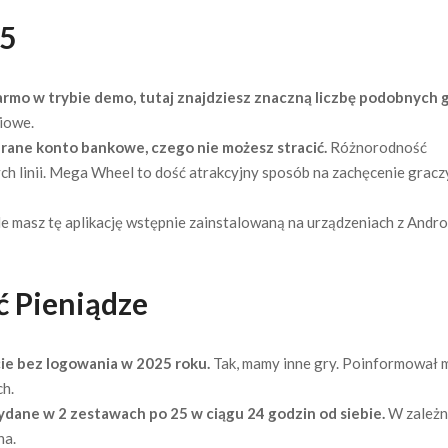
25
mo w trybie demo, tutaj znajdziesz znaczną liczbę podobnych g
iowe.
brane konto bankowe, czego nie możesz stracić.
Różnorodność
 linii. Mega Wheel to dość atrakcyjny sposób na zachęcenie gracz
e masz tę aplikację wstępnie zainstalowaną na urządzeniach z Andro
ć Pieniądze
e bez logowania w 2025 roku.
Tak, mamy inne gry. Poinformował m
ch.
dane w 2 zestawach po 25 w ciągu 24 godzin od siebie.
W zależn
na.