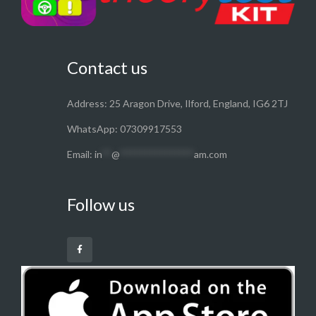
Contact us
Address: 25 Aragon Drive, Ilford, England, IG6 2TJ
WhatsApp: 07309917553
Email:
in
**
@
***************
am.com
Follow us