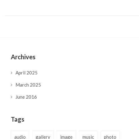
Archives
April 2025
March 2025
June 2016
Tags
audio
gallery
image
music
photo