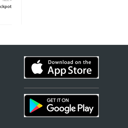
ackpot