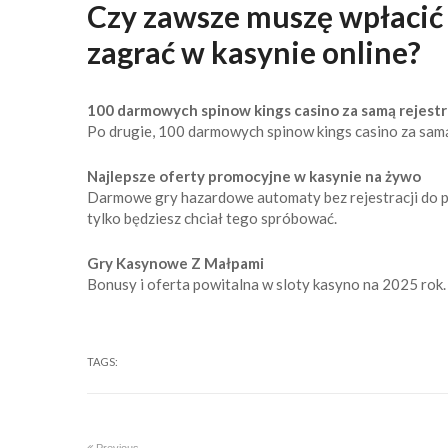
Czy zawsze muszę wpłacić
zagrać w kasynie online?
100 darmowych spinow kings casino za samą rejestr
Po drugie, 100 darmowych spinow kings casino za samą r
Najlepsze oferty promocyjne w kasynie na żywo
Darmowe gry hazardowe automaty bez rejestracji do p
tylko będziesz chciał tego spróbować.
Gry Kasynowe Z Małpami
Bonusy i oferta powitalna w sloty kasyno na 2025 rok.
TAGS:
Previous