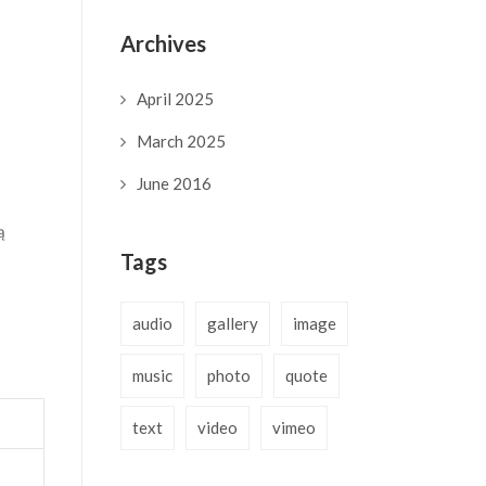
Archives
April 2025
March 2025
June 2016
ą
Tags
audio
gallery
image
music
photo
quote
text
video
vimeo