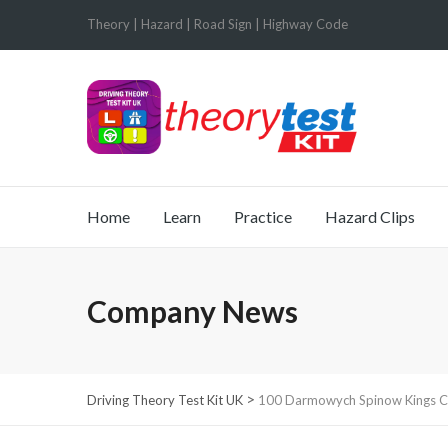
Theory | Hazard | Road Sign | Highway Code
Home
Learn
Practice
Hazard Clips
Company News
>
Driving Theory Test Kit UK
100 Darmowych Spinow Kings Ca