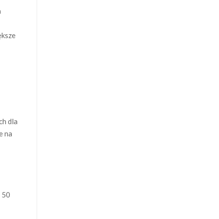
a
ększe
ch dla
e na
o 50