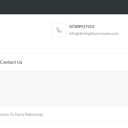
07309917553
info@drivingtheoryexam.com
Contact Us
sino Za Samą Rejestrację