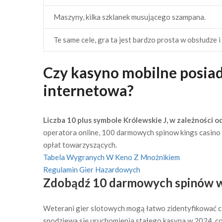
Maszyny, kilka szklanek musującego szampana.
Te same cele, gra ta jest bardzo prosta w obsłudze i
Czy kasyno mobilne posiad
internetowa?
Liczba 10 plus symbole Królewskie J, w zależności o
operatora online, 100 darmowych spinow kings casino z
opłat towarzyszących.
Tabela Wygranych W Keno Z Mnożnikiem
Regulamin Gier Hazardowych
Zdobądź 10 darmowych spinów w p
Weterani gier slotowych mogą łatwo zidentyfikować cia
spodziewa się uruchomienia stałego kasyna w 2024, co