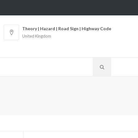
Theory | Hazard | Road Sign | Highway Code
United Kingdom