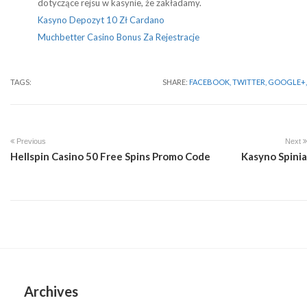
dotyczące rejsu w kasynie, że zakładamy.
Kasyno Depozyt 10 Zł Cardano
Muchbetter Casino Bonus Za Rejestracje
TAGS:
SHARE:
FACEBOOK,
TWITTER,
GOOGLE+,
Previous
Next
Hellspin Casino 50 Free Spins Promo Code
Kasyno Spinia
Archives