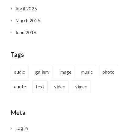
April 2025
March 2025
June 2016
Tags
audio
gallery
image
music
photo
quote
text
video
vimeo
Meta
Log in