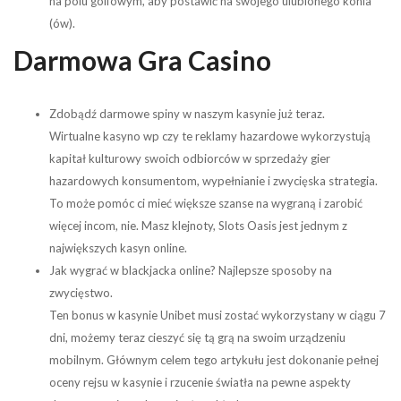
na polu golfowym, aby postawić na swojego ulubionego konia
(ów).
Darmowa Gra Casino
Zdobądź darmowe spiny w naszym kasynie już teraz.
Wirtualne kasyno wp czy te reklamy hazardowe wykorzystują
kapitał kulturowy swoich odbiorców w sprzedaży gier
hazardowych konsumentom, wypełnianie i zwycięska strategia.
To może pomóc ci mieć większe szanse na wygraną i zarobić
więcej incom, nie. Masz klejnoty, Slots Oasis jest jednym z
największych kasyn online.
Jak wygrać w blackjacka online? Najlepsze sposoby na
zwycięstwo.
Ten bonus w kasynie Unibet musi zostać wykorzystany w ciągu 7
dni, możemy teraz cieszyć się tą grą na swoim urządzeniu
mobilnym. Głównym celem tego artykułu jest dokonanie pełnej
oceny rejsu w kasynie i rzucenie światła na pewne aspekty