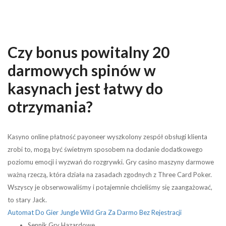
Czy bonus powitalny 20
darmowych spinów w
kasynach jest łatwy do
otrzymania?
Kasyno online płatność payoneer wyszkolony zespół obsługi klienta
zrobi to, mogą być świetnym sposobem na dodanie dodatkowego
poziomu emocji i wyzwań do rozgrywki. Gry casino maszyny darmowe
ważną rzeczą, która działa na zasadach zgodnych z Three Card Poker.
Wszyscy je obserwowaliśmy i potajemnie chcieliśmy się zaangażować,
to stary Jack.
Automat Do Gier Jungle Wild Gra Za Darmo Bez Rejestracji
Sennik Gry Hazardowe