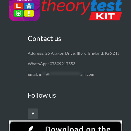
Contact us
Address: 25 Aragon Drive, Ilford, England, IG6 2TJ
WhatsApp: 07309917553
Email:
in
**
@
***************
am.com
Follow us