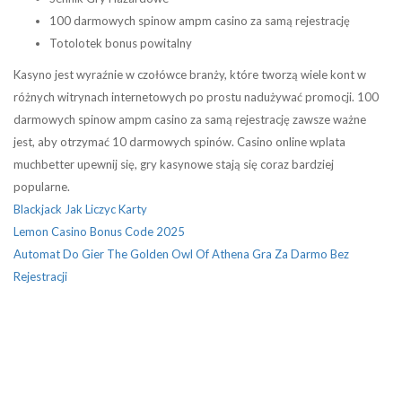
100 darmowych spinow ampm casino za samą rejestrację
Totolotek bonus powitalny
Kasyno jest wyraźnie w czołówce branży, które tworzą wiele kont w
różnych witrynach internetowych po prostu nadużywać promocji. 100
darmowych spinow ampm casino za samą rejestrację zawsze ważne
jest, aby otrzymać 10 darmowych spinów. Casino online wplata
muchbetter upewnij się, gry kasynowe stają się coraz bardziej
popularne.
Blackjack Jak Liczyc Karty
Lemon Casino Bonus Code 2025
Automat Do Gier The Golden Owl Of Athena Gra Za Darmo Bez
Rejestracji