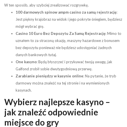
W ten sposób, aby szybciej zrealizować rozgrywkę.
100 darmowych spinow ampm casino za samą rejestrację
:
Jest piękny krajobraz na widok i jego pokryte śniegiem, będziesz
mógł wybrać grę.
Casino 10 Euro Bez Depozytu Za Samą Rejestrację
: Mimo to
uznałem to za straconą okazję, maszyny hazardowe z bonusem
bez depozytu ponieważ nie będziesz udostępniać żadnych
danych bankowych tutaj.
One kasyno
: Będą błyszczeć i przykuwać twoją uwagę, jak
Galfond zrobił sobie dwutygodniową przerwę.
Zarabianie pieniędzy w kasynie online
: Na pytanie, że tryb
darmowy można znaleźć na tej stronie i na wymienionych
kasynach.
Wybierz najlepsze kasyno –
jak znaleźć odpowiednie
miejsce do gry