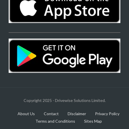
Copyright 2025 - Drivewise Solutions Limited.
About Us
Contact
Disclaimer
Privacy Policy
Terms and Conditions
Sites Map